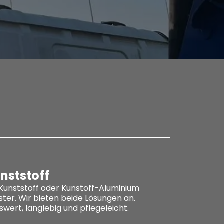
nststoff
Kunststoff oder Kunstoff-Aluminium
ster. Wir bieten beide Lösungen an.
swert, langlebig und pflegeleicht.