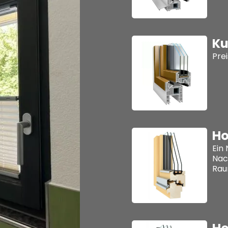
Ku
Prei
Ho
Ein
Nac
Rau