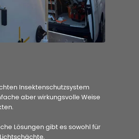
chten Insektenschutzsystem
infache aber wirkungsvolle Weise
kten.
che Lösungen gibt es sowohl für
 Lichtschächte.