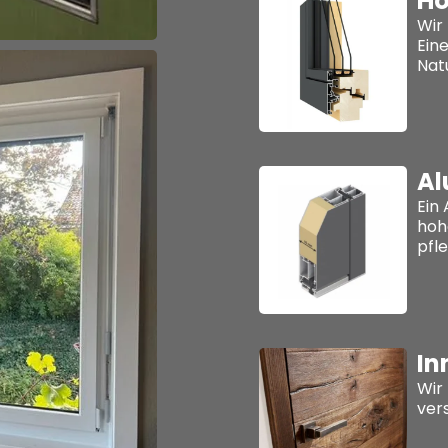
Ho
Wir
Ein
Nat
Al
Ein
hoh
pfl
In
Wir
ver