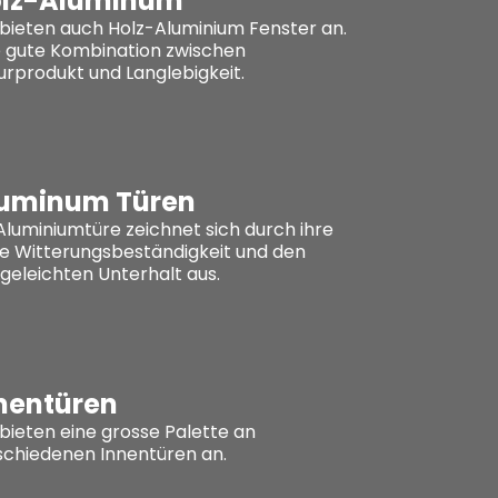
lz-Aluminum
 bieten auch Holz-Aluminium Fenster an.
e gute Kombination zwischen
urprodukt und Langlebigkeit.
uminum Türen
 Aluminiumtüre zeichnet sich durch ihre
e Witterungsbeständigkeit und den
egeleichten Unterhalt aus.
nentüren
 bieten eine grosse Palette an
schiedenen Innentüren an.